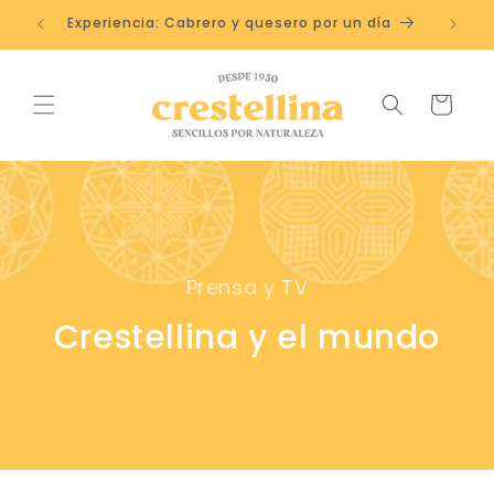
Ir
directamente
coles
Experiencia: Cabrero y quesero por un día
al contenido
Carrito
Prensa y TV
Crestellina y el mundo